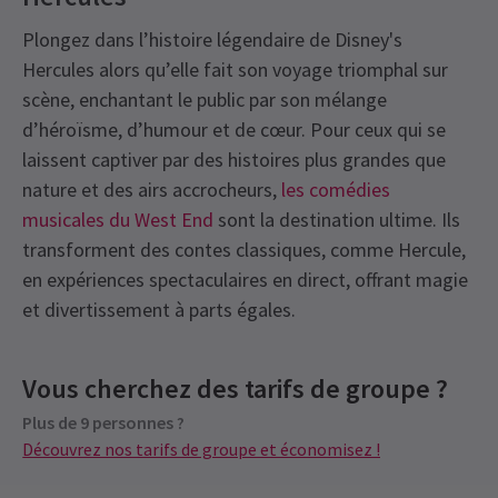
Plongez dans l’histoire légendaire de Disney's
Hercules alors qu’elle fait son voyage triomphal sur
scène, enchantant le public par son mélange
d’héroïsme, d’humour et de cœur. Pour ceux qui se
laissent captiver par des histoires plus grandes que
nature et des airs accrocheurs,
les comédies
musicales du West End
sont la destination ultime. Ils
transforment des contes classiques, comme Hercule,
en expériences spectaculaires en direct, offrant magie
et divertissement à parts égales.
Recent Reviews
Latest
Disney's Hercules
News
Prochaines représentations
Content
4.5
Vous cherchez des tarifs de groupe ?
Fumée/brume/brouillard, stroboscopes et effets
239
reviews
sonores puissants sont utilisés tout au long de
Plus de 9 personnes ?
VENDREDI
19:30
Norallen Robles
13 mars
7 AOÛT 2026
Découvrez nos tarifs de groupe et économisez !
cette production.
Il y avait un moment jamais ennuyeux dans la pièce. Je pense que
See all
5
SAMEDI
14:30