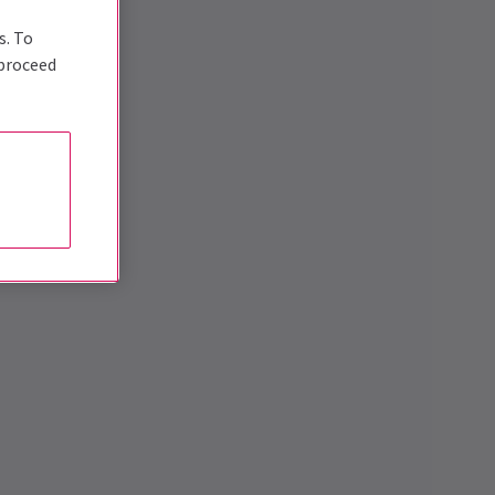
s. To
 proceed