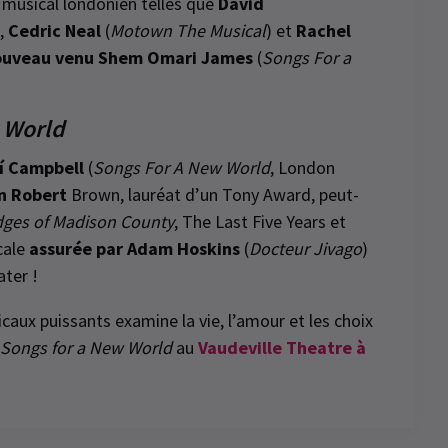
 musical londonien telles que
David
),
Cedric Neal
(
Motown The Musical
) et
Rachel
ouveau venu Shem Omari James
(
Songs For a
w World
í Campbell
(
Songs For A New World
, London
n Robert
Brown, lauréat d’un Tony Award, peut-
dges of Madison County
, The Last Five Years et
cale
assurée par Adam Hoskins
(
Docteur Jivago
)
ater !
aux puissants examine la vie, l’amour et les choix
Songs for a New World
au
Vaudeville Theatre à
d
News