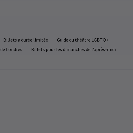
TUALITÉS / PRODUCTIONS / CARACTÉRISTIQUES /
STRIBUTION / NOUVELLES ÉMISSIONS + TRANSFERTS /
HOTOS
ongs for a New World sera présenté au
Billets à durée limitée
Guide du théâtre LGBTQ+
udeville Theatre de Londres en février
rochain
 de Londres
Billets pour les dimanches de l’après-midi
 sensation musicale abstraite Songs for a New World doit
re jouée pendant 5 semaines au Vaudeville Theatre de
nov., 2020
| By
Nicholas Ephram Ryan Daniels
ndres en février 2021, a-t-on annoncé. La nouvelle
tervient après deux concerts à guichets fermés et
spectant la distanciation sociale au London Palladium le
is dernier, le 11 octobre. Les membres de la distribution
 la courte série de cette année s'apprêtent à reprendre
urs rôles.