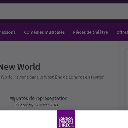
missions
Comédies musicales
Pièces de théâtre
Offre
aux spectacles
ook of Mormon
Christ Superstar
n Rouge!
omedy About Spies
e Edward
ct émotionnel du théâtre
Opéra
Victoria Palace
ie
vil Wears Prada
ay
om of the Opera
ousetrap
illy Theatre
Expériences immersives
 New World
rts
on King
vil Wears Prada
lay That Goes Wrong
 Theatre
Off West End
World, revient dans le West End de Londres en février
et ballet
om of the Opera
omedy About Spies
on King
l A Mockingbird
e Royal Drury Lane
ille
d
a the Musical
d
s for the Prosecution
gar Theatre
Dates de représentation
5 February - 7 March 2021
Durée: 2hr (inc. 30min interval)
Inclut un entracte