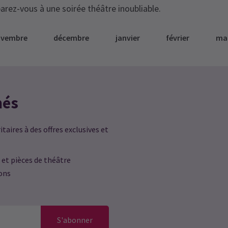
arez-vous à une soirée théâtre inoubliable.
ovembre
décembre
janvier
février
ma
més
taires à des offres exclusives et
 et pièces de théâtre
ions
S'abonner