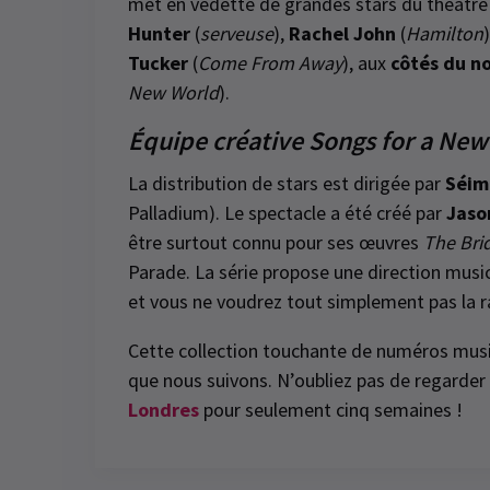
met en vedette de grandes stars du théâtre
Hunter
(
serveuse
),
Rachel John
(
Hamilton
Tucker
(
Come From Away
), aux
côtés du n
New World
).
Équipe créative Songs for a Ne
La distribution de stars est dirigée par
Séim
Palladium). Le spectacle a été créé par
Jaso
être surtout connu pour ses œuvres
The Bri
Parade. La série propose une direction musi
et vous ne voudrez tout simplement pas la r
Cette collection touchante de numéros music
que nous suivons. N’oubliez pas de regarder
Londres
pour seulement cinq semaines !
Latest
Songs For a New Worl
Special notes