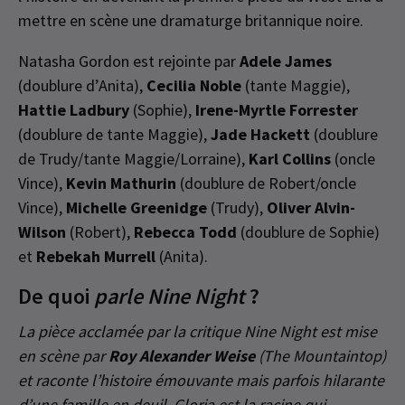
mettre en scène une dramaturge britannique noire.
Natasha Gordon est rejointe par
Adele James
(doublure d’Anita),
Cecilia Noble
(tante Maggie),
Hattie Ladbury
(Sophie),
Irene-Myrtle Forrester
(doublure de tante Maggie),
Jade Hackett
(doublure
de Trudy/tante Maggie/Lorraine),
Karl Collins
(oncle
Vince),
Kevin Mathurin
(doublure de Robert/oncle
Vince),
Michelle Greenidge
(Trudy),
Oliver Alvin-
Wilson
(Robert),
Rebecca Todd
(doublure de Sophie)
et
Rebekah Murrell
(Anita).
De quoi
parle Nine Night
?
La pièce acclamée par la critique Nine Night est mise
en scène par
Roy Alexander Weise
(The Mountaintop)
et raconte l’histoire émouvante mais parfois hilarante
d’une famille en deuil. Gloria est la racine qui