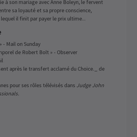
ie à son mariage avec Anne Boleyn, le fervent
ntre sa loyauté et sa propre conscience,
uel il finit par payer le prix ultime...
e
» - Mail on Sunday
mporel de Robert Bolt » - Observer
il
ent après le transfert acclamé du Choice._ de
nes pour ses rôles télévisés dans
Judge John
ssionals.