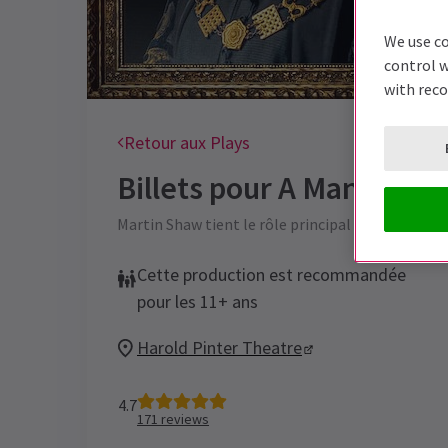
We use co
control w
with rec
Retour aux Plays
Billets pour
A Man For Al
Martin Shaw tient le rôle principal dans ce trans
Cette production est recommandée
pour les 11+ ans
Harold Pinter Theatre
4.7
171
reviews