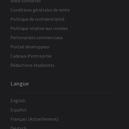
Nous contacter
Des performances exceptionnelles ! Une
Conditions générales de vente
expérience théâtrale vraiment
ans
merveilleuse ! Merci à tous ceux qui ont
Politique de confidentialité
participé !
Politique relative aux cookies
Partenariats commerciaux
Portail développeur
Voir plus
t
Cadeaux d'entreprise
te
Réductions étudiantes
e
Langue
e
English
it
Español
Français (Actuellement)
Deutsch