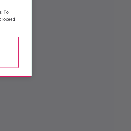
s. To
 proceed