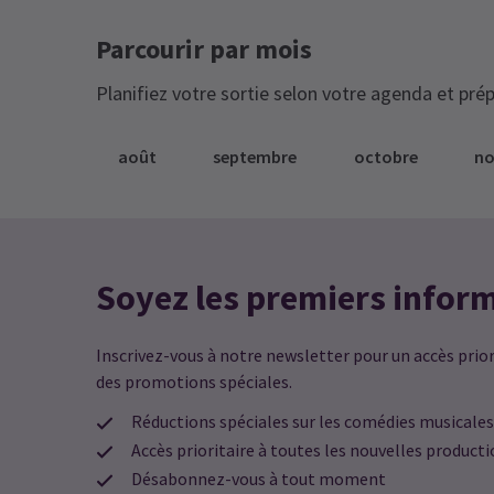
Jeu de première classe
: 
di
Parcourir par mois
pr
lé
mo
Planifiez votre sortie selon votre agenda et prép
ce
da
Th
ve
août
septembre
octobre
n
ne
RUTH JENKINS
7 septembre
an
Sh
Quelle performance et quelle producti
ca
fantastiques. Le jeu d’acteur de tous l
im
en
acteurs était brillant, en particulier
le
Soyez les premiers infor
im
Martin Shaw et Gary Wilmot. La
in
performance de Martin Shaw était
si
av
Inscrivez-vous à notre newsletter pour un accès priori
fascinante. Exceptionnel.
en
des promotions spéciales.
pe
l’
Réductions spéciales sur les comédies musicales
DEBORAH PUGH
7 septembre
Accès prioritaire à toutes les nouvelles product
Une performance absolument incroyab
Désabonnez-vous à tout moment