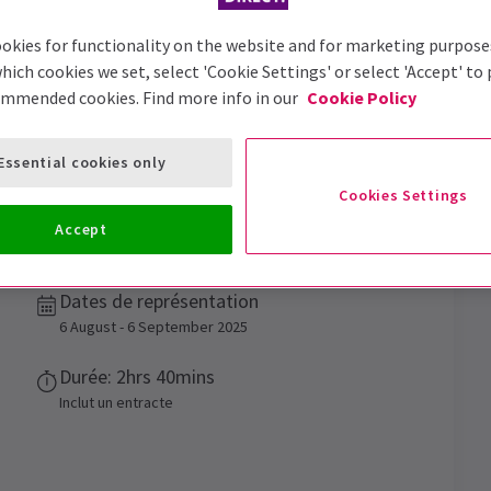
okies for functionality on the website and for marketing purpose
hich cookies we set, select 'Cookie Settings' or select 'Accept' to
ommended cookies. Find more info in our
Cookie Policy
Trailer
Essential cookies only
l Seasons
Cookies Settings
Accept
fert acclamé par la critique dans le West End
Dates de représentation
6 August - 6 September 2025
Durée: 2hrs 40mins
Inclut un entracte