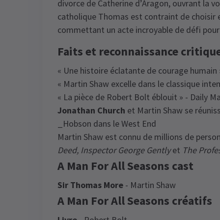
divorce de Catherine d’Aragon, ouvrant la vo
catholique Thomas est contraint de choisir e
commettant un acte incroyable de défi pour leq
Faits et reconnaissance critiqu
« Une histoire éclatante de courage humain 
« Martin Shaw excelle dans le classique inte
« La pièce de Robert Bolt éblouit » - Daily Ma
Jonathan Church
et Martin Shaw se réuniss
_Hobson dans le West End
Martin Shaw est connu de millions de person
Deed,
Inspector George Gently
et
The Profe
A Man For All Seasons cast
Sir Thomas More
- Martin Shaw
A Man For All Seasons créatifs
Livre
- Robert Bolt