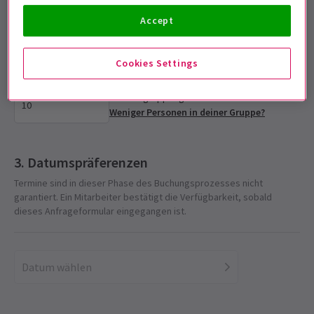
Accept
Gruppengröße wählen
Bitte gib die für deine Gruppe benötigte Ticketanzahl ein
Cookies Settings
Mindestgruppengröße: 10
Weniger Personen in deiner Gruppe?
Datumspräferenzen
Termine sind in dieser Phase des Buchungsprozesses nicht
garantiert. Ein Mitarbeiter bestätigt die Verfügbarkeit, sobald
dieses Anfrageformular eingegangen ist.
Datum wählen