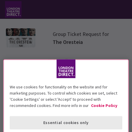
Group Ticket Request for
The Oresteia
Gruppentyp wählen
Bitte wähle unten einen Ticketgruppen-Typ aus
We use cookies for functionality on the website and for
marketing purposes. To control which cookies we set, select
Standard Group
'Cookie Settings' or select 'Accept' to proceed with
recommended cookies. Find more info in our
Cookie Policy
Education
Essential cookies only