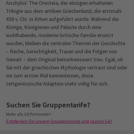
Aischylos' The Oresteia, der einzigen erhaltenen
Trilogie aus dem antiken Griechenland, die erstmals
458 v. Chr. in Athen aufgeführt wurde. Während die
Könige, Königinnen und Paläste durch eine
wohlhabende, moderne britische Familie ersetzt
wurden, bleiben die zentralen Themen der Geschichte
– Rache, Gerechtigkeit, Trauer und die Folgen von
Gewalt – dem Original bemerkenswert treu. Egal, ob
Sie mit der griechischen Mythologie vertraut sind oder
sie zum ersten Mal kennenlernen, diese
zeitgenössische Adaption steht völlig für sich.
Latest
The Oresteia
News
Bevorstehende Vorstellungszeiten
Content
Suchen Sie Gruppentarife?
Themen wie Tod, Suizid und Inzest. Szenen
sexueller Natur Starke explizite Sprache
Mehr als 10 Personen?
MONTAG
19:00
10 AUGUST 2026
Entdecken Sie unsere Gruppenpreise und sparen Sie!
Darstellungen von Gewalt, Selbstverletzung, Blut,
See all
11
Erbrochenem und anderen Körperflüssigkeiten
DIENSTAG
19:00