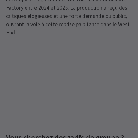
Factory entre 2024 et 2025. La production a reçu des
critiques élogieuses et une forte demande du public,
ouvrant la voie à cette reprise palpitante dans le West
End.
Recent Reviews
Latest
The Producers
News
Prochaines représentations
Content
4.7
Vous cherchez des tarifs de groupe ?