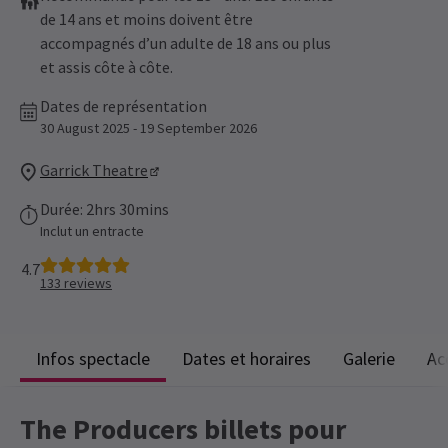
de 14 ans et moins doivent être
accompagnés d’un adulte de 18 ans ou plus
et assis côte à côte.
Dates de représentation
30 August 2025 - 19 September 2026
Garrick Theatre
Durée: 2hrs 30mins
Inclut un entracte
4.7
133
reviews
Infos spectacle
Dates et horaires
Galerie
Ac
The Producers billets pour